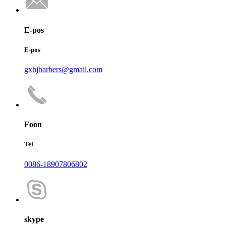
E-pos
E-pos
gxhjbarbers@gmail.com
Foon
Tel
0086-18907806802
skype