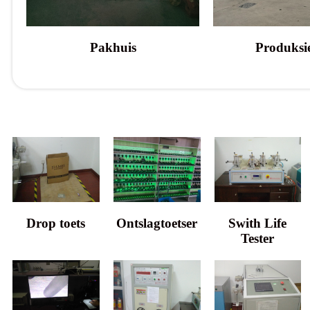
Pakhuis
Produksie
Drop toets
Ontslagtoetser
Swith Life
Tester