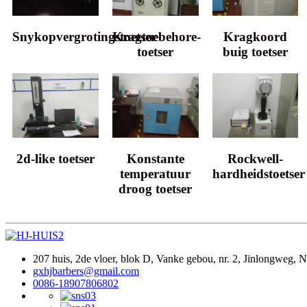
Snykopvergrotingstoetser
Kragtoebehore-
Kragkoord
toetser
buig toetser
2d-like toetser
Konstante
Rockwell-
temperatuur
hardheidstoetser
droog toetser
207 huis, 2de vloer, blok D, Vanke gebou, nr. 2, Jinlongweg, 
gxhjbarbers@gmail.com
0086-18907806802