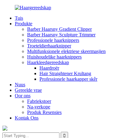
Tuis
Produkte
Barber Haarsny Gradient Clipper
Barber Haarsny Sculpture Trimmer
Professionele haarknippers
Troeteldierhaarknipper
Multifunksionele elektriese skeermasjien
Huishoudelike haarknippers
Haarkleedgereedskap
Haardroër
Hair Straightener Krultang
Professionele haarkapper skêr
Nuus
Gereelde vrae
Oor ons
Fabriekstoer
Na-verkope
Produk Resensies
Kontak Ons