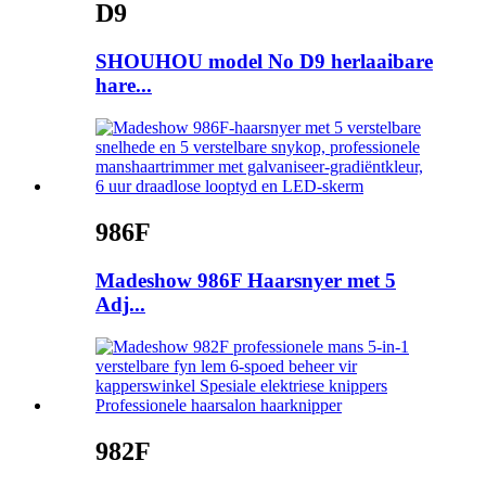
D9
SHOUHOU model No D9 herlaaibare
hare...
986F
Madeshow 986F Haarsnyer met 5
Adj...
982F