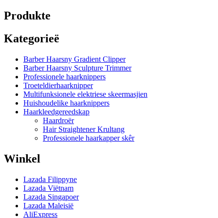
Produkte
Kategorieë
Barber Haarsny Gradient Clipper
Barber Haarsny Sculpture Trimmer
Professionele haarknippers
Troeteldierhaarknipper
Multifunksionele elektriese skeermasjien
Huishoudelike haarknippers
Haarkleedgereedskap
Haardroër
Hair Straightener Krultang
Professionele haarkapper skêr
Winkel
Lazada Filippyne
Lazada Viëtnam
Lazada Singapoer
Lazada Maleisië
AliExpress