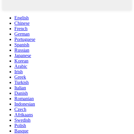
English
Chinese
French
German
Portuguese
Spanish
Russian
Japanese
Korean
Arabic
Irish
Greek
Turkish
Italian
Danish
Romanian
Indonesian
Czech
Afrikaans
Swedish
Polish
Basque