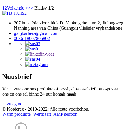
1
2
Volgende >
>>
Bladsy 1/2
207 huis, 2de vloer, blok D, Vanke gebou, nr. 2, Jinlongweg,
Nanning area van China (Guangxi) vlieënier vryhandelsone
gxhjbarbers@gmail.com
0086-18907806802
Nuusbrief
Vir navrae oor ons produkte of pryslys los asseblief jou e-pos aan
ons en ons sal binne 24 uur kontak maak.
navraag nou
© Kopiereg - 2010-2022: Alle regte voorbehou.
Warm produkte
-
Werfkaart
-
AMP selfoon