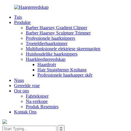
Tuis
Produkte
Barber Haarsny Gradient Clipper
Barber Haarsny Sculpture Trimmer
Professionele haarknippers
Troeteldierhaarknipper
Multifunksionele elektriese skeermasjien
Huishoudelike haarknippers
Haarkleedgereedskap
Haardroër
Hair Straightener Krultang
Professionele haarkapper skêr
Nuus
Gereelde vrae
Oor ons
Fabriekstoer
Na-verkope
Produk Resensies
Kontak Ons