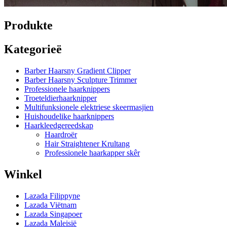
Produkte
Kategorieë
Barber Haarsny Gradient Clipper
Barber Haarsny Sculpture Trimmer
Professionele haarknippers
Troeteldierhaarknipper
Multifunksionele elektriese skeermasjien
Huishoudelike haarknippers
Haarkleedgereedskap
Haardroër
Hair Straightener Krultang
Professionele haarkapper skêr
Winkel
Lazada Filippyne
Lazada Viëtnam
Lazada Singapoer
Lazada Maleisië