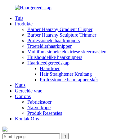
Tuis
Produkte
Barber Haarsny Gradient Clipper
Barber Haarsny Sculpture Trimmer
Professionele haarknippers
Troeteldierhaarknipper
Multifunksionele elektriese skeermasjien
Huishoudelike haarknippers
Haarkleedgereedskap
Haardroër
Hair Straightener Krultang
Professionele haarkapper skêr
Nuus
Gereelde vrae
Oor ons
Fabriekstoer
Na-verkope
Produk Resensies
Kontak Ons