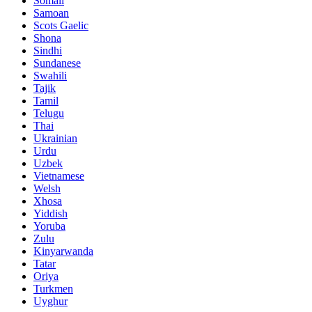
Somali
Samoan
Scots Gaelic
Shona
Sindhi
Sundanese
Swahili
Tajik
Tamil
Telugu
Thai
Ukrainian
Urdu
Uzbek
Vietnamese
Welsh
Xhosa
Yiddish
Yoruba
Zulu
Kinyarwanda
Tatar
Oriya
Turkmen
Uyghur