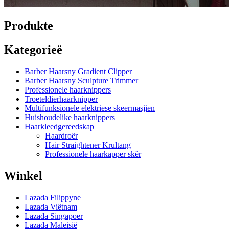
Produkte
Kategorieë
Barber Haarsny Gradient Clipper
Barber Haarsny Sculpture Trimmer
Professionele haarknippers
Troeteldierhaarknipper
Multifunksionele elektriese skeermasjien
Huishoudelike haarknippers
Haarkleedgereedskap
Haardroër
Hair Straightener Krultang
Professionele haarkapper skêr
Winkel
Lazada Filippyne
Lazada Viëtnam
Lazada Singapoer
Lazada Maleisië