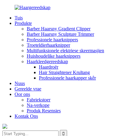
Tuis
Produkte
Barber Haarsny Gradient Clipper
Barber Haarsny Sculpture Trimmer
Professionele haarknippers
Troeteldierhaarknipper
Multifunksionele elektriese skeermasjien
Huishoudelike haarknippers
Haarkleedgereedskap
Haardroër
Hair Straightener Krultang
Professionele haarkapper skêr
Nuus
Gereelde vrae
Oor ons
Fabriekstoer
Na-verkope
Produk Resensies
Kontak Ons